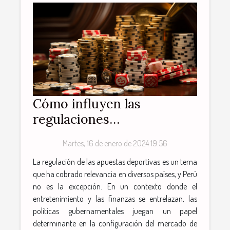
Cómo influyen las
regulaciones
gubernamentales en las
Martes, 16 de enero de 2024 19:56
apuestas deportivas en
La regulación de las apuestas deportivas es un tema
Perú
que ha cobrado relevancia en diversos países, y Perú
no es la excepción. En un contexto donde el
entretenimiento y las finanzas se entrelazan, las
políticas gubernamentales juegan un papel
determinante en la configuración del mercado de